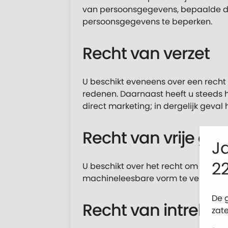
van persoonsgegevens, bepaalde di
persoonsgegevens te beperken.
Recht van verzet
U beschikt eveneens over een recht
redenen. Daarnaast heeft u steeds 
direct marketing; in dergelijk geval
Recht van vrije g
Ja
2
U beschikt over het recht om uw pe
machineleesbare vorm te verkrijgen
De 
Recht van intrekk
zat