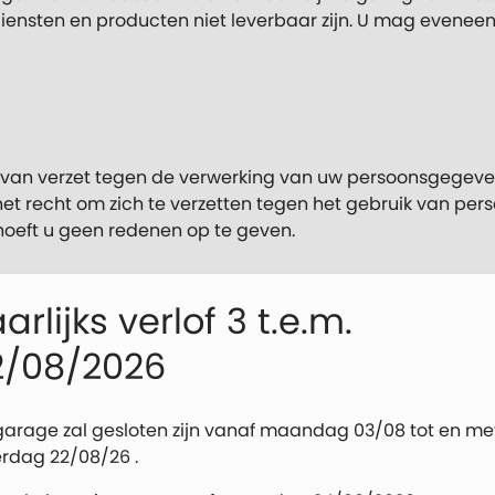
ensten en producten niet leverbaar zijn. U mag evenee
 van verzet tegen de verwerking van uw persoonsgegeve
het recht om zich te verzetten tegen het gebruik van p
 hoeft u geen redenen op te geven.
egevensoverdracht
arlijks verlof 3 t.e.m.
2/08/2026
rsoonsgegevens die door ons verwerkt worden in gestru
 en/of aan andere verantwoordelijken over te dragen.
garage zal gesloten zijn vanaf maandag 03/08 tot en me
ing van de toestemming
erdag 22/08/26 .