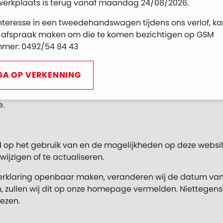
werkplaats is terug vanaf maandag 24/08/2026.
s op uw voorafgaande toestemming, beschikt u over het
interesse in een tweedehandswagen tijdens ons verlof, ka
 afspraak maken om die te komen bezichtigen op GSM
mer: 0492/54 84 43
 te dienen
GA OP VERKENNING
lacht in te dienen bij de Belgische Privacycommissie: C
aat 35, 1000 Brussel, Tel +32 (0)2 274 48 00, Fax +32 (0)2 
.
d op het gebruik van en de mogelijkheden op deze websit
ijzigen of te actualiseren.
erklaring openbaar maken, veranderen wij de datum van
ngen, zullen wij dit op onze homepage vermelden. Nietteg
lezen.