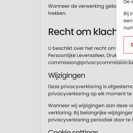
De 
Wanneer de verwerking gebaseerd i
trekken.
Bij 
een
num
Recht om klacht in
U beschikt over het recht om een k
Persoonlijke Levenssfeer, Drukpersstr
commission@privacycommission.be
Wijzigingen
Deze privacyverklaring is afgestem
privacyverklaring op elk moment te w
Wanneer wij wijzigingen aan deze v
verklaring. Bij belangrijke wijzigi
privacyverklaring periodiek door te 